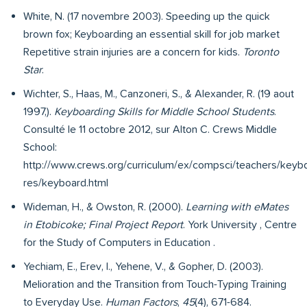
White, N. (17 novembre 2003). Speeding up the quick
brown fox; Keyboarding an essential skill for job market
Repetitive strain injuries are a concern for kids.
Toronto
Star
.
Wichter, S., Haas, M., Canzoneri, S., & Alexander, R. (19 aout
1997,).
Keyboarding Skills for Middle School Students
.
Consulté le 11 octobre 2012, sur Alton C. Crews Middle
School:
http://www.crews.org/curriculum/ex/compsci/teachers/keyb
res/keyboard.html
Wideman, H., & Owston, R. (2000).
Learning with eMates
in Etobicoke; Final Project Report
. York University , Centre
for the Study of Computers in Education .
Yechiam, E., Erev, I., Yehene, V., & Gopher, D. (2003).
Melioration and the Transition from Touch-Typing Training
to Everyday Use.
Human Factors
,
45
(4), 671-684.