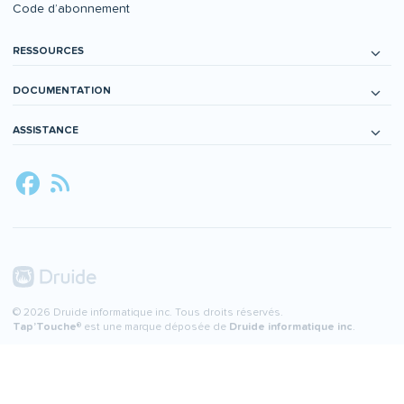
Code d’abonnement
RESSOURCES
DOCUMENTATION
ASSISTANCE
© 2026 Druide informatique inc. Tous droits réservés.
Tap’Touche
® est une marque déposée de
Druide informatique inc
.
Par les créateurs d’
Antidote