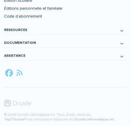
Édition scolaire
Éditions personnelle et familiale
Code d’abonnement
RESSOURCES
DOCUMENTATION
ASSISTANCE
© 2026 Druide informatique inc. Tous droits réservés.
Tap’Touche
® est une marque déposée de
Druide informatique inc
.