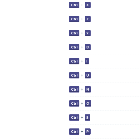
+
Ctrl
X
+
Ctrl
Z
+
Ctrl
Y
+
Ctrl
B
+
Ctrl
I
+
Ctrl
U
+
Ctrl
N
+
Ctrl
O
+
Ctrl
S
+
Ctrl
P