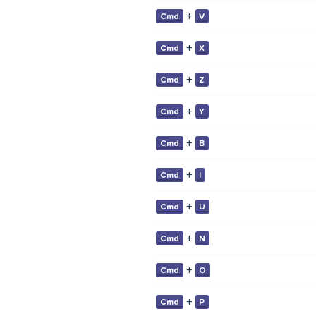
+
Cmd
V
+
Cmd
X
+
Cmd
Z
+
Cmd
Y
+
Cmd
B
+
Cmd
I
+
Cmd
U
+
Cmd
N
+
Cmd
O
+
Cmd
P