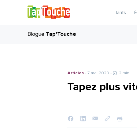
Tarifs
É
Blogue
Tap’Touche
Articles
- 7 mai 2020
-
2 min
Tapez plus vit