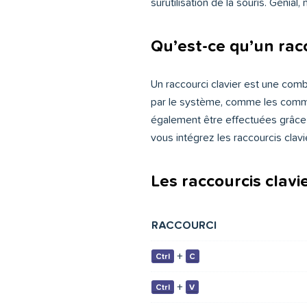
surutilisation de la souris. Génial,
Qu’est-ce qu’un racc
Un raccourci clavier est une comb
par le système, comme les comman
également être effectuées grâce au
vous intégrez les raccourcis clav
Les raccourcis clav
RACCOURCI
+
Ctrl
C
+
Ctrl
V