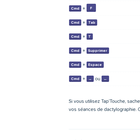
+
F
Cmd
+
Cmd
Tab
+
Cmd
T
+
Cmd
Supprimer
+
Cmd
Espace
+
ou
Cmd
→
←
Si vous utilisez Tap’Touche, sache
vos séances de dactylographie. 