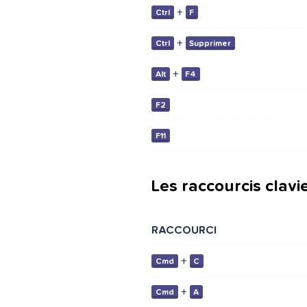
+
Ctrl
F
+
Ctrl
Supprimer
+
Alt
F4
F2
F11
Les raccourcis clavi
RACCOURCI
+
Cmd
C
+
Cmd
A