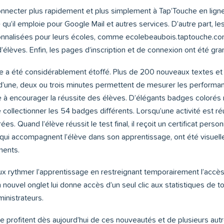
connecter plus rapidement et plus simplement à Tap’Touche en ligne.
’il emploie pour Google Mail et autres services. D’autre part, le
nalisées pour leurs écoles, comme ecolebeaubois.taptouche.com, 
d’élèves. Enfin, les pages d’inscription et de connexion ont été gr
e a été considérablement étoffé. Plus de 200 nouveaux textes et 
’une, deux ou trois minutes permettent de mesurer les performan
e à encourager la réussite des élèves. D’élégants badges coloré
 collectionner les 54 badges différents. Lorsqu’une activité est ré
es. Quand l’élève réussit le test final, il reçoit un certificat person
 qui accompagnent l’élève dans son apprentissage, ont été visuell
ments.
x rythmer l’apprentissage en restreignant temporairement l’accès 
n nouvel onglet lui donne accès d’un seul clic aux statistiques de 
inistrateurs.
e profitent dès aujourd’hui de ces nouveautés et de plusieurs aut