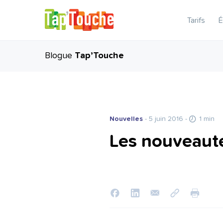
Tarifs
É
Blogue
Tap’Touche
Nouvelles
- 5 juin 2016
-
1 min
Les nouveauté