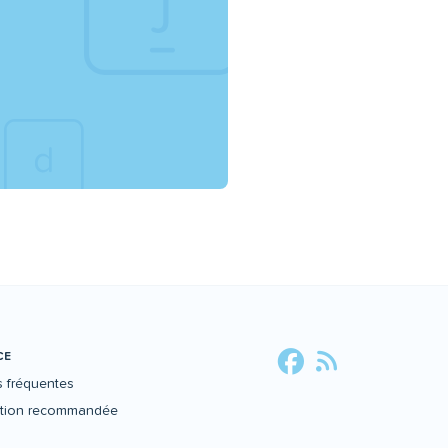
CE
 fréquentes
ation recommandée