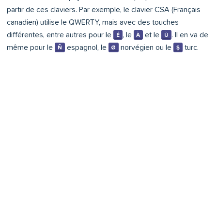
partir de ces claviers. Par exemple, le clavier CSA (Français
canadien) utilise le QWERTY, mais avec des touches
différentes, entre autres pour le
, le
et le
. Il en va de
É
À
Ù
même pour le
espagnol, le
norvégien ou le
turc.
Ñ
Ø
Ş
Clavier QWERTY