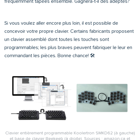
fréquemment tapées ensemble. Gagnera-t-il des adeptes?
Si vous voulez aller encore plus loin, il est possible de
concevoir votre propre clavier. Certains fabricants proposent
un clavier assemblé dont toutes les touches sont
programmables; les plus braves peuvent fabriquer le leur en
commandant les pièces. Bonne chance! 🛠
Clavier entièrement programmable Koolertron SMKD62 (à gauche)
et base de clavier Beekeeb (à droite). Sources : amazon.ca et