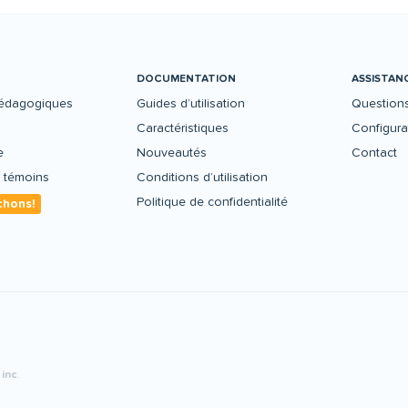
DOCUMENTATION
ASSISTAN
édagogiques
Guides d’utilisation
Questions
Caractéristiques
Configur
e
Nouveautés
Contact
s témoins
Conditions d’utilisation
Politique de confidentialité
hons!
 inc
.