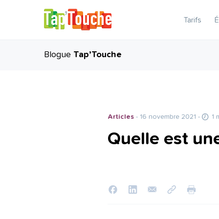
Tarifs
É
Blogue
Tap’Touche
Articles
- 16 novembre 2021
-
1 
Quelle est un