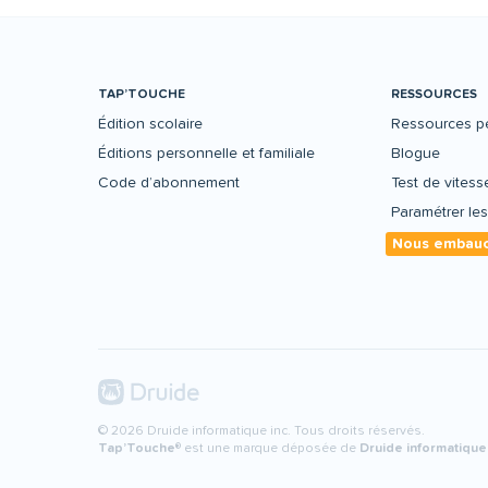
TAP’TOUCHE
RESSOURCES
Édition scolaire
Ressources p
Éditions personnelle et familiale
Blogue
Code d’abonnement
Test de vitess
Paramétrer le
Nous embauc
© 2026 Druide informatique inc. Tous droits réservés.
Tap’Touche
® est une marque déposée de
Druide informatique